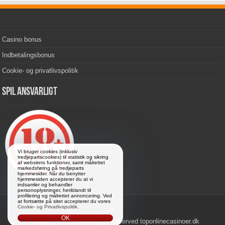
Casino bonus
Indbetalingsbonus
Cookie- og privatlivspolitik
Spil ansvarligt
Vi bruger cookies (inklusiv
tredjepartscookies) til statistik og sikring
af websitets funktioner, samt målrettet
markedsføring på tredjeparts
hjemmesider. Når du benytter
hjemmesiden accepterer du at vi
indsamler og behandler
personoplysninger, heriblandt til
profilering og målrettet annoncering. Ved
at fortsætte på sitet accepterer du vores
Cookie- og Privatlivspolitik
.
OK
© Copyright 2020, All Rights Reserved toponlinecasinoer.dk