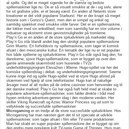
at spille. Og det er meget sigende for de største og bedste
spillemaskiner lige nu. De er så visuelt smukke at de i sig selv, alene
for sit grafiske ydre, er et besøg værd. En anden af Netents store
kreationer er det vildt populære Starburst. Her er der knapt så meget
historie som i Gonzo’s Quest, men den er simpel og enkel og
samtidig spækket med smukke vilde farver. Det er en spillemaskine,
der lokker med sin enkelthed, men som samtidig har en stor volume i
indsatser og ekstremt store gevinstmuligheder på tromlerne.
Play’n Go er en anden af de store spiludviklere på markedet idag.
Play’n Go står blandt andet bag den utroligt populære spillemaskine
Grim Muerto. En forholdsvis ny spillemaskine, som tager et komisk
afsæt i den mexicanske kultur. En tematik der lige nu er ret populær
hos både spillerne og spiludviklerne. Play’n Go står også bag den, for
danskerne, sjove Hugo-spillemaskine, som er bygget op over den
gamle animerede skærmtrold som huserede i TV2s
underholdningsprogram Eleva2ren i 90erne. Hugo-spillet var her det
komiske spilleindslag i debat- og underholdningsprogrammet. Seerne
kunne ringe ind og spille Hugo-spillet ved at styre Hugo afsted på
skærmen ved hjælp af sine telefontaster. Hugo kan af naturlige
årsager mest af alt nydes på de online casinoer som henvender sig til
det danske marked. Play’n Go har også haft held med at skabe to
populære adventure-spillemaskiner, som falder direkte i tråd med
hypen omkring adventure-genren idag i den moderne verden. Her
skiller Viking Runecraft og Aztec Warrior Princess sig ud som to
vellykkede og succesfulde spillemaskiner.
Microgaming
er en tredje af de store succesfulde spiludviklere. Hos
Microgaming har man næsten gjort det til sit speciale at udvikle
spillemaskiner, som tager afsæt i film eller TV-serie produktioner.
Man har skabt en super populær spillemaskine der er bygget op om
den endnu mere populære kult TV-serie Game of Thrones. Hvis man