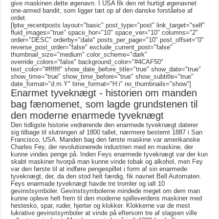
give maskinen dette øgenavn. I USA fik den ret hurtigt øgenavnet
one-armed bandit, som ligger tæt op af den danske forståelse af
ordet.
[lptw_recentposts layout="basic" post_type="post" link_target="self"
fluid_images="true" space_hor="10" space_ver="10" columns="2"
order="DESC" orderby="date" posts_per_page="10" post_offset="0"
reverse_post_order="false" exclude_current_post="false"
thumbnail_size="medium" color_scheme="dark"
override_colors="false" background_color="#4CAF50"
text_color="#ffffff" show_date_before_title="true" show_date="true"
show_time="true" show_time_before="true" show_subtitle="true"
date_format="d.m.Y" time_format="H:i" no_thumbnails="show"]
Enarmet tyveknægt - historien om manden
bag fænomenet, som lagde grundstenen til
den moderne enarmede tyveknægt
Den tidligste historie vedrørende den enarmede tyveknægt daterer
sig tilbage til slutningen af 1800 tallet, nærmere bestemt 1887 i San
Francisco, USA. Manden bag den første maskine var amerikanske
Charles Fey, der revolutionerede industrien med en maskine, der
kunne vindes penge på. Inden Feys enarmede tyveknægt var der kun
skabt maskiner hvorpå man kunne vinde tobak og alkohol, men Fey
var den første til at indføre pengespillet i form af sin enarmede
tyveknægt, der, da den stod helt færdig, fik navnet Bell Automaten.
Feys enarmade tyveknægt havde tre tromler og ialt 10
gevinstsymboler. Gevinstsymbolerne mindede meget om dem man
kunne opleve helt frem til den moderne spilleverdens maskiner med
hestesko, spar, ruder, hjerter og klokker. Klokkerne var de mest
lukrative gevinstsymboler at vinde på eftersom tre af slagsen ville