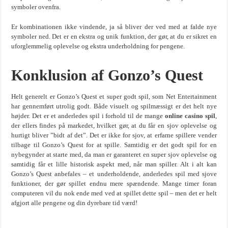
symboler ovenfra.
Er kombinationen ikke vindende, ja så bliver der ved med at falde nye
symboler ned. Det er en ekstra og unik funktion, der gør, at du er sikret en
uforglemmelig oplevelse og ekstra underholdning for pengene.
Konklusion af Gonzo’s Quest
Helt generelt er Gonzo’s Quest et super godt spil, som Net Entertainment
har gennemført utrolig godt. Både visuelt og spilmæssigt er det helt nye
højder. Det er et anderledes spil i forhold til de mange
online casino spil
,
der ellers findes på markedet, hvilket gør, at du får en sjov oplevelse og
hurtigt bliver ”bidt af det”. Det er ikke for sjov, at erfarne spillere vender
tilbage til Gonzo’s Quest for at spille. Samtidig er det godt spil for en
nybegynder at starte med, da man er garanteret en super sjov oplevelse og
samtidig får et lille historisk aspekt med, når man spiller. Alt i alt kan
Gonzo’s Quest anbefales – et underholdende, anderledes spil med sjove
funktioner, der gør spillet endnu mere spændende. Mange timer foran
computeren vil du nok ende med ved at spillet dette spil – men det er helt
afgjort alle pengene og din dyrebare tid værd!