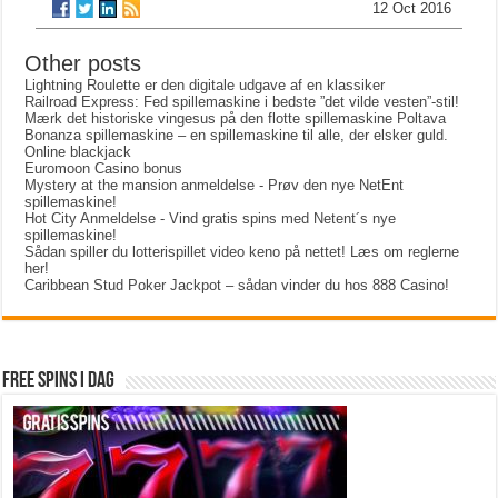
12 Oct 2016
Other posts
Lightning Roulette er den digitale udgave af en klassiker
Railroad Express: Fed spillemaskine i bedste ”det vilde vesten”-stil!
Mærk det historiske vingesus på den flotte spillemaskine Poltava
Bonanza spillemaskine – en spillemaskine til alle, der elsker guld.
Online blackjack
Euromoon Casino bonus
Mystery at the mansion anmeldelse - Prøv den nye NetEnt
spillemaskine!
Hot City Anmeldelse - Vind gratis spins med Netent´s nye
spillemaskine!
Sådan spiller du lotterispillet video keno på nettet! Læs om reglerne
her!
Caribbean Stud Poker Jackpot – sådan vinder du hos 888 Casino!
Free spins i dag