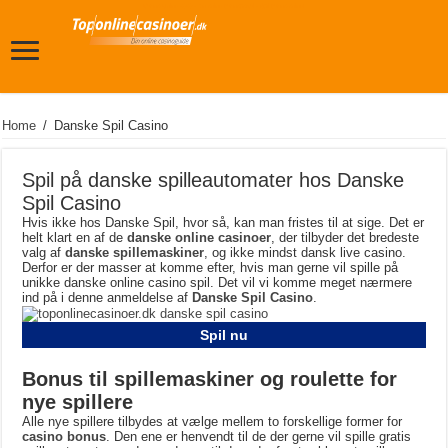
Casino Online 2020 - Din online casinoportal - Spil casino online!
Home
/
Danske Spil Casino
Spil på danske spilleautomater hos Danske
Spil Casino
Hvis ikke hos Danske Spil, hvor så, kan man fristes til at sige. Det er
helt klart en af de
danske online casinoer
, der tilbyder det bredeste
valg af
danske spillemaskiner
, og ikke mindst dansk live casino.
Derfor er der masser at komme efter, hvis man gerne vil spille på
unikke danske online casino spil. Det vil vi komme meget nærmere
ind på i denne anmeldelse af
Danske Spil Casino
.
Spil nu
Bonus til spillemaskiner og roulette for
nye spillere
Alle nye spillere tilbydes at vælge mellem to forskellige former for
casino bonus
. Den ene er henvendt til de der gerne vil spille gratis