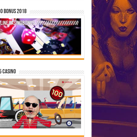
no bonus 2018
5 Casino