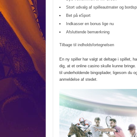
Stort udvalg af spilleautmater og bordspi
Bet på eSport
Indkasser en bonus lige nu
Afsluttende bemærkning
Tilbage til indholdsfortegnelsen
En ny spiller har valgt at deltage i spillet
dig, at et online casino skulle kunne bringe.
til underholdende bingoplader, ligesom du og
anmeldelse af stedet.