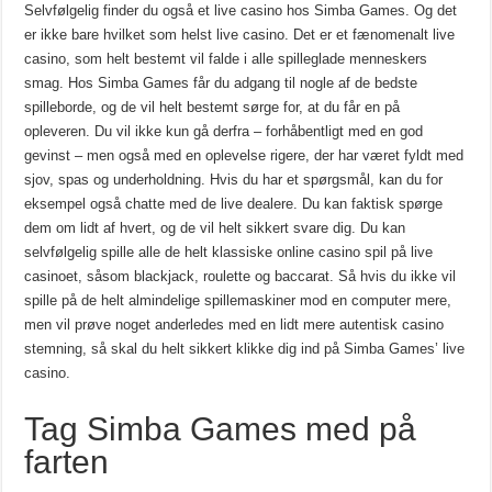
Selvfølgelig finder du også et live casino hos Simba Games. Og det
er ikke bare hvilket som helst live casino. Det er et fænomenalt live
casino, som helt bestemt vil falde i alle spilleglade menneskers
smag. Hos Simba Games får du adgang til nogle af de bedste
spilleborde, og de vil helt bestemt sørge for, at du får en på
opleveren. Du vil ikke kun gå derfra – forhåbentligt med en god
gevinst – men også med en oplevelse rigere, der har været fyldt med
sjov, spas og underholdning. Hvis du har et spørgsmål, kan du for
eksempel også chatte med de live dealere. Du kan faktisk spørge
dem om lidt af hvert, og de vil helt sikkert svare dig. Du kan
selvfølgelig spille alle de helt klassiske online casino spil på live
casinoet, såsom blackjack, roulette og baccarat. Så hvis du ikke vil
spille på de helt almindelige spillemaskiner mod en computer mere,
men vil prøve noget anderledes med en lidt mere autentisk casino
stemning, så skal du helt sikkert klikke dig ind på Simba Games’ live
casino.
Tag Simba Games med på
farten