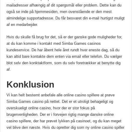
mailadresser afhængig af dit spørgsmål eller problem. Dette kan du
også se inde på hjemmesiden, men ovenstående er den mest
almindelige supportadresse. Du får besvaret din e-mail hurtigst muligt
af en medarbejder.
Hvis du skulle få brug for det, så er der ganske gode muligheder for,
at du kan komme i kontakt med Simba Games casinos
kundeservice. De har åbent hele året rundt hver eneste dag, så du
kan altid bare kontakte dem enten via email eller telefon. Du vælger
blot selv den konktaktform, som du selv foretrækker at benytte dig
af.
Konklusion
Vi kan helt bestemt anbefale alle online casino spillere at prøve
Simba Games casino på nettet. Det er et utroligt behageligt og
overskueligt online casino, hvor der er stor fokus på
brugervenligheden. Der er i forvejen rigtig mange danske online
casino spillere, der har prøvet lykken på casinoet, og du kan meget
vel blive den næste. Hvis du opretter dig som ny online casino spiller