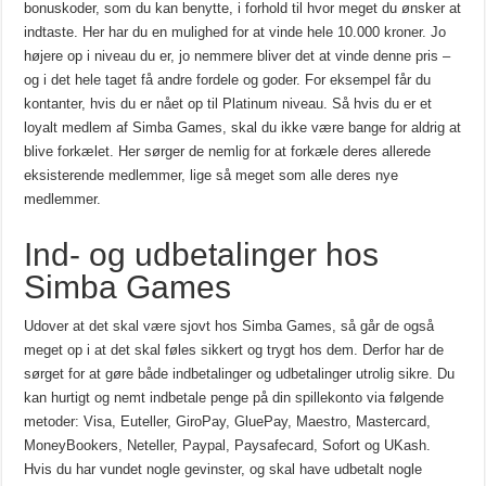
bonuskoder, som du kan benytte, i forhold til hvor meget du ønsker at
indtaste. Her har du en mulighed for at vinde hele 10.000 kroner. Jo
højere op i niveau du er, jo nemmere bliver det at vinde denne pris –
og i det hele taget få andre fordele og goder. For eksempel får du
kontanter, hvis du er nået op til Platinum niveau. Så hvis du er et
loyalt medlem af Simba Games, skal du ikke være bange for aldrig at
blive forkælet. Her sørger de nemlig for at forkæle deres allerede
eksisterende medlemmer, lige så meget som alle deres nye
medlemmer.
Ind- og udbetalinger hos
Simba Games
Udover at det skal være sjovt hos Simba Games, så går de også
meget op i at det skal føles sikkert og trygt hos dem. Derfor har de
sørget for at gøre både indbetalinger og udbetalinger utrolig sikre. Du
kan hurtigt og nemt indbetale penge på din spillekonto via følgende
metoder: Visa, Euteller, GiroPay, GluePay, Maestro, Mastercard,
MoneyBookers, Neteller, Paypal, Paysafecard, Sofort og UKash.
Hvis du har vundet nogle gevinster, og skal have udbetalt nogle