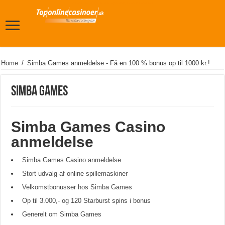
Casino Online 2020 - Din online casinoportal - Spil casino online!
Home
/
Simba Games anmeldelse - Få en 100 % bonus op til 1000 kr.!
Simba games
Simba Games Casino
anmeldelse
Simba Games Casino anmeldelse
Stort udvalg af online spillemaskiner
Velkomstbonusser hos Simba Games
Op til 3.000,- og 120 Starburst spins i bonus
Generelt om Simba Games