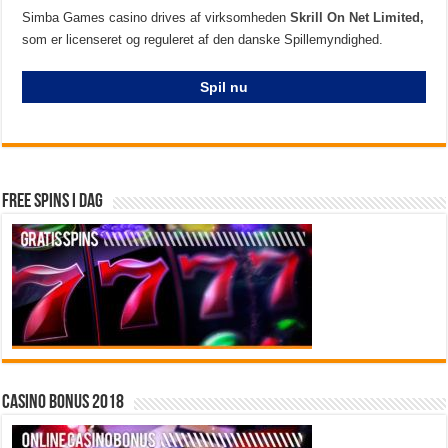
Simba Games casino drives af virksomheden
Skrill On Net Limited,
som er licenseret og reguleret af den danske Spillemyndighed.
Spil nu
Free spins i dag
Casino bonus 2018